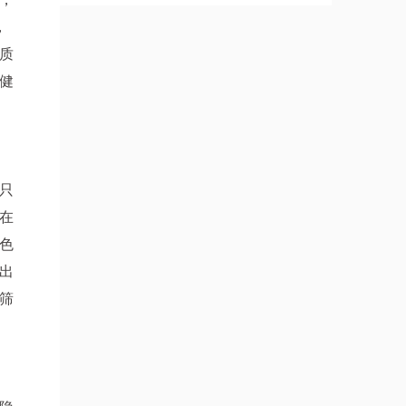
，
质
健
只
在
色
出
筛