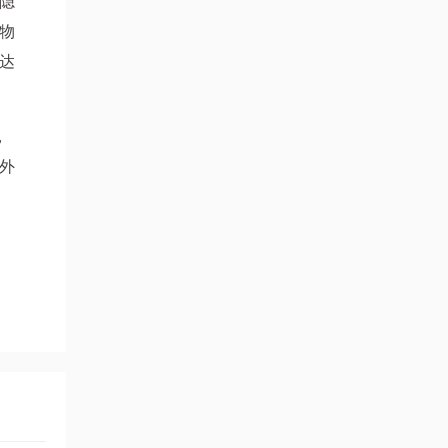
隐
物
达
，
外